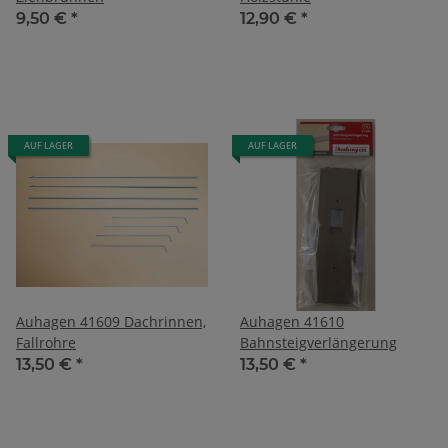
9,50 €
*
12,90 €
*
AUF LAGER
AUF LAGER
Auhagen 41609 Dachrinnen,
Auhagen 41610
Fallrohre
Bahnsteigverlängerung
13,50 €
*
13,50 €
*