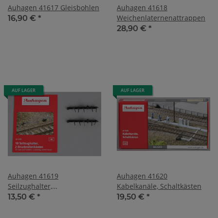
Auhagen 41617 Gleisbohlen
Auhagen 41618
Weichenlaternenattrappen
16,90 €
*
28,90 €
*
AUF LAGER
AUF LAGER
Auhagen 41619
Auhagen 41620
Seilzughalter,
Kabelkanäle, Schaltkästen
Druckrollenkästen
13,50 €
*
19,50 €
*