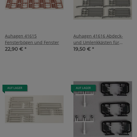
Auhagen 41615
Auhagen 41616 Abdeck-
Fensterbögen und Fenster
und Umlenkkästen für
Drahtzüge
22,90 €
*
19,50 €
*
AUF LAGER
AUF LAGER