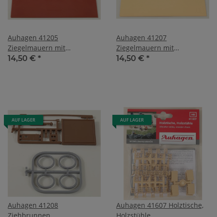
Auhagen 41205
Auhagen 41207
Ziegelmauern mit
Ziegelmauern mit
Zahnfriesvarianten rot
Zahnfriesvarianten gelb
14,50 €
*
14,50 €
*
AUF LAGER
AUF LAGER
Auhagen 41208
Auhagen 41607 Holztische,
Ziehbrunnen
Holzstühle