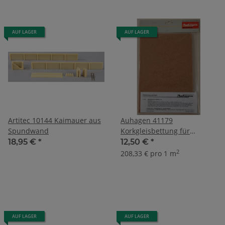
AUF LAGER
AUF LAGER
Artitec 10144 Kaimauer aus
Auhagen 41179
Spundwand
Korkgleisbettung für
Weichen
18,95 €
*
12,50 €
*
2
208,33 € pro 1 m
AUF LAGER
AUF LAGER