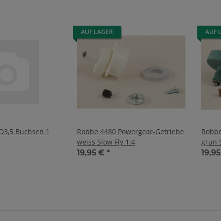
AUF LAGER
AUF 
O3,5 Buchsen 1
Robbe 4480 Powergear-Getriebe
Robbe
weiss Slow Fly 1:4
grün S
19,95 €
*
19,9