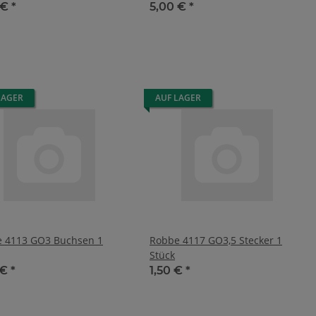
 €
*
5,00 €
*
LAGER
AUF LAGER
 4113 GO3 Buchsen 1
Robbe 4117 GO3,5 Stecker 1
Stück
 €
*
1,50 €
*