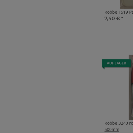
Robbe 1519 Pa
7,40 €
*
AUF LAGER
Robbe 3240 rob
500mm