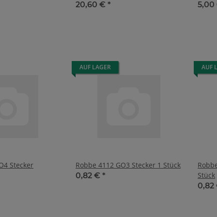
20,60 €
*
5,00
AUF LAGER
AUF 
O4 Stecker
Robbe 4112 GO3 Stecker 1 Stück
Robbe
Stück
0,82 €
*
0,82