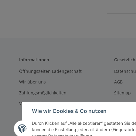
Informationen
Gesetzlich
Öffnungszeiten Ladengeschäft
Datenschu
Wir über uns
AGB
Zahlungsmöglichkeiten
Sitemap
Versandinformationen
Impressu
Wie wir Cookies & Co nutzen
Batteriege
Durch Klicken auf „Alle akzeptieren“ gestatten Sie d
Widerrufs
können die Einstellung jederzeit ändern (Fingerabdru
unserer
Datenschutzerklärung
.