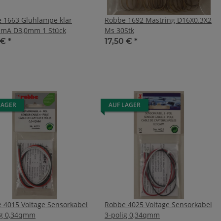
 1663 Glühlampe klar
Robbe 1692 Mastring D16X0.3X2
 mA D3,0mm 1 Stück
Ms 30Stk
 €
*
17,50 €
*
LAGER
AUF LAGER
 4015 Voltage Sensorkabel
Robbe 4025 Voltage Sensorkabel
ig 0,34qmm
3-polig 0,34qmm