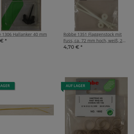
 1306 Hallanker 40 mm
Robbe 1351 Flaggenstock mit
Fuss, ca. 72 mm hoch, weiß, 2
 €
*
Stück
4,70 €
*
LAGER
AUF LAGER