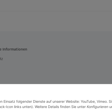
e Informationen
tz
m
setzhinweise
en Einsatz folgender Dienste auf unserer Website: YouTube, Vimeo. S
recht
ck-Icon links unten). Weitere Details finden Sie unter
Konfigurieren
un