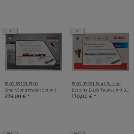
TOP
TOP
PIKO 59101 PIKO
PIKO 97931 Start-Set mit
SmartControlwlan Set mit
Bettung E-Lok Taurus mit 3
Bettungsgleis DR IV
IC Wagen PKP
279,00 €
*
170,00 €
*
Güterzug mit TGK2