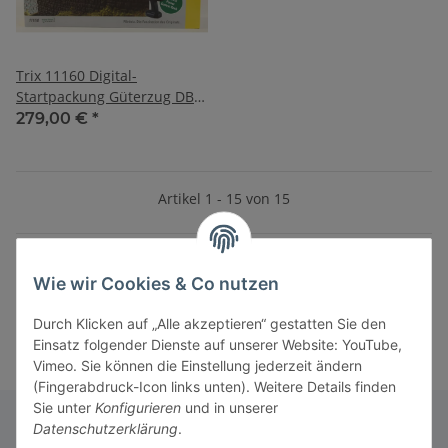
Trix 11160 Digital-
Startpackung Güterzug DB
AG, Ep. VI
279,00 €
*
Artikel 1 - 15 von 15
Wie wir Cookies & Co nutzen
Kategorien
Durch Klicken auf „Alle akzeptieren“ gestatten Sie den
Einsatz folgender Dienste auf unserer Website: YouTube,
Vimeo. Sie können die Einstellung jederzeit ändern
(Fingerabdruck-Icon links unten). Weitere Details finden
Sie unter
Konfigurieren
und in unserer
Datenschutzerklärung
.