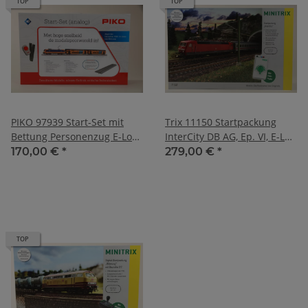
TOP
TOP
PIKO 97939 Start-Set mit
Trix 11150 Startpackung
Bettung Personenzug E-Lok
InterCity DB AG, Ep. VI, E-Lok
und 2 Doppelstockwagen NS
BR 120
170,00 €
*
279,00 €
*
V
TOP