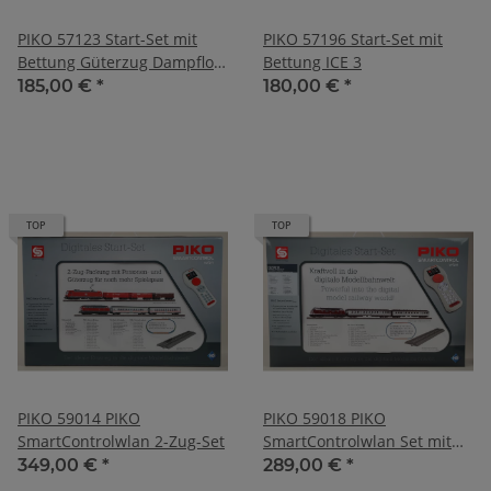
PIKO 57123 Start-Set mit
PIKO 57196 Start-Set mit
Bettung Güterzug Dampflok
Bettung ICE 3
G7 mit 5 Güterwagen
185,00 €
*
180,00 €
*
TOP
TOP
PIKO 59014 PIKO
PIKO 59018 PIKO
SmartControlwlan 2-Zug-Set
SmartControlwlan Set mit
Bettungsgleis DB IV
349,00 €
*
289,00 €
*
Personenzug