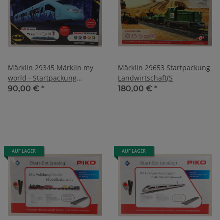
Märklin 29345 Märklin my
Märklin 29653 Startpackung
world - Startpackung
Landwirtschaft(S
Batman
90,00 €
*
180,00 €
*
AUF LAGER
AUF LAGER