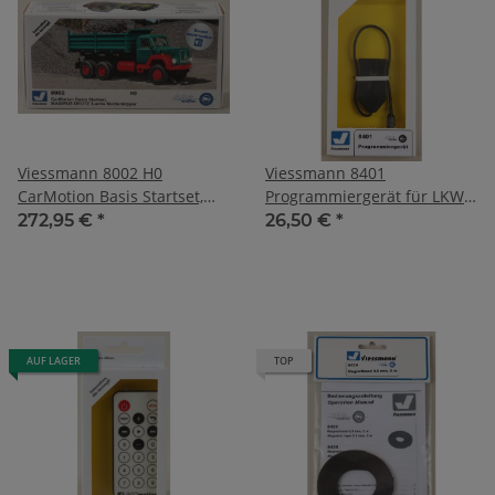
Viessmann 8002 H0
Viessmann 8401
CarMotion Basis Startset,
Programmiergerät für LKW
MAGIRUS DEUTZ 3-achs
und Busse
272,95 €
*
26,50 €
*
Muldenkipper, grün
AUF LAGER
TOP