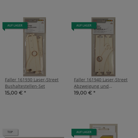
AUF LAGER
AUF LAGER
Faller 161930 Laser-Street
Faller 161940 Laser-Street
Bushaltestellen-Set
Abzweigung und
Einmündung 45°
15,00 €
*
19,00 €
*
TOP
AUF LAGER