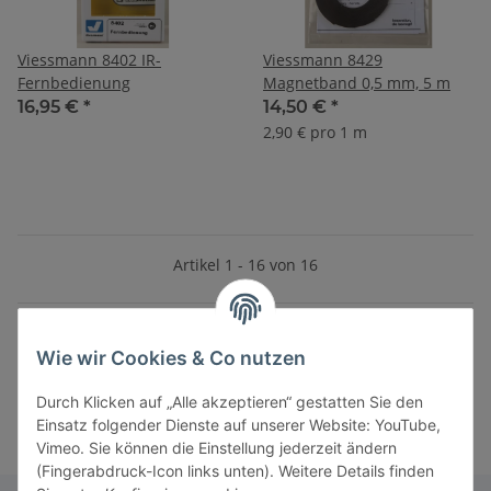
Viessmann 8402 IR-
Viessmann 8429
Fernbedienung
Magnetband 0,5 mm, 5 m
16,95 €
*
14,50 €
*
2,90 € pro 1 m
Artikel 1 - 16 von 16
Wie wir Cookies & Co nutzen
Kategorien
Durch Klicken auf „Alle akzeptieren“ gestatten Sie den
Einsatz folgender Dienste auf unserer Website: YouTube,
Vimeo. Sie können die Einstellung jederzeit ändern
(Fingerabdruck-Icon links unten). Weitere Details finden