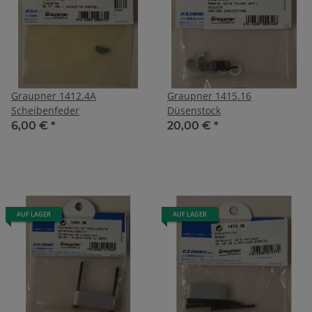
Graupner 1412.4A
Graupner 1415.16
Scheibenfeder
Düsenstock
6,00 €
*
20,00 €
*
AUF LAGER
AUF LAGER