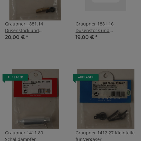
Graupner 1881.14
Graupner 1881.16
Düsenstock und
Düsenstock und
Düsennadel
Düsennadel
20,00 €
*
19,00 €
*
AUF LAGER
AUF LAGER
Graupner 1411.80
Graupner 1412.27 Kleinteile
Schalldämpfer
für Vergaser