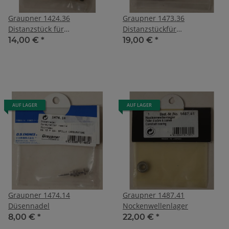
Graupner 1424.36
Graupner 1473.36
Distanzstück für
Distanzstückfür
Schalldämpfer
Schalldämpfer
14,00 €
*
19,00 €
*
AUF LAGER
AUF LAGER
Graupner 1474.14
Graupner 1487.41
Düsennadel
Nockenwellenlager
8,00 €
*
22,00 €
*