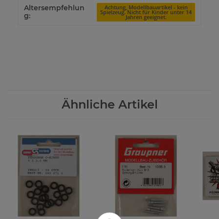
Altersempfehlun
Achtung, Modellbauartikel - kein
Spielzeug. Nicht für Kinder unter 14
g:
Jahren geeignet.
Ähnliche Artikel