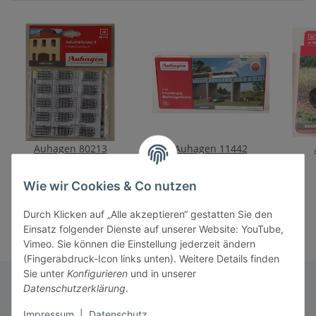
Auhagen 80213
Auhagen 11442
Industriefenster B
Erweiterung
Blechträgerbrücke
14,90 €
*
36,50 €
*
Wie wir Cookies & Co nutzen
Durch Klicken auf „Alle akzeptieren“ gestatten Sie den
Einsatz folgender Dienste auf unserer Website: YouTube,
Vimeo. Sie können die Einstellung jederzeit ändern
(Fingerabdruck-Icon links unten). Weitere Details finden
Sie unter
Konfigurieren
und in unserer
Datenschutzerklärung
.
Informationen
Impressum
|
Datenschutz