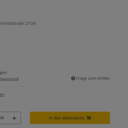
hmidtstraße 27/29
agen
Frage zum Artikel
 abweichend)
gen
ck
In den Warenkorb