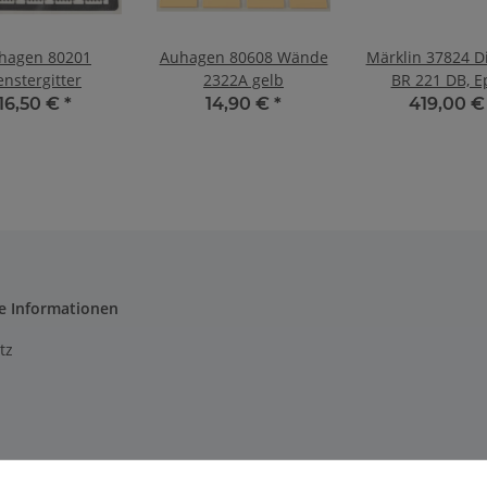
hagen 80201
Auhagen 80608 Wände
Märklin 37824 Di
enstergitter
2322A gelb
BR 221 DB, Ep
16,50 €
*
14,90 €
*
419,00 
e Informationen
tz
m