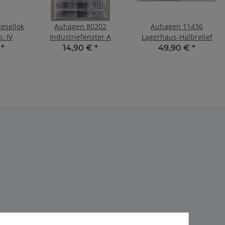
esellok
Auhagen 80202
Auhagen 11436
. IV
Industriefenster A
Lagerhaus-Halbrelief
€
*
14,90 €
*
49,90 €
*