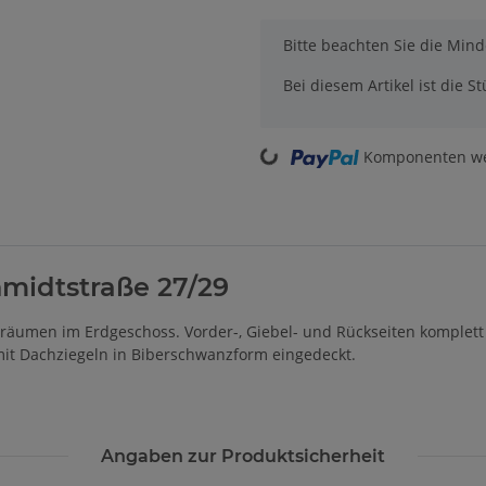
x
Bitte beachten Sie die Min
Bei diesem Artikel ist die Stü
Komponenten wer
Loading...
midtstraße 27/29
räumen im Erdgeschoss. Vorder-, Giebel- und Rückseiten komplett 
t mit Dachziegeln in Biberschwanzform eingedeckt.
Angaben zur Produktsicherheit