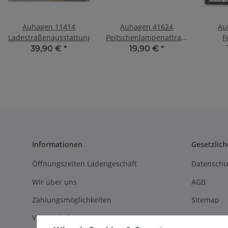
Auhagen 11414
Auhagen 41624
Au
Ladestraßenausstattung
Peitschenlampenattrappen
F
eckig
39,90 €
*
19,90 €
*
Informationen
Gesetzlich
Öffnungszeiten Ladengeschäft
Datenschu
Wir über uns
AGB
Zahlungsmöglichkeiten
Sitemap
Versandinformationen
Impressu