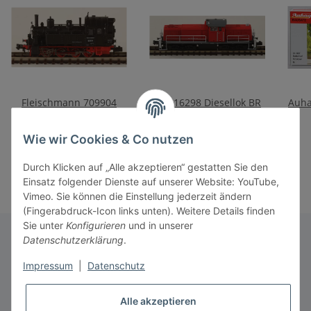
Fleischmann 709904
Trix 16298 Diesellok BR
Auha
Dampflok BR 98.8 DB,
294 DB AG, Ep. VI
Ep. III
199,90 €
*
349,00 €
*
Wie wir Cookies & Co nutzen
Durch Klicken auf „Alle akzeptieren“ gestatten Sie den
Einsatz folgender Dienste auf unserer Website: YouTube,
Vimeo. Sie können die Einstellung jederzeit ändern
(Fingerabdruck-Icon links unten). Weitere Details finden
Sie unter
Konfigurieren
und in unserer
Datenschutzerklärung
.
Informationen
Impressum
|
Datenschutz
Alle akzeptieren
Gesetzliche Informationen