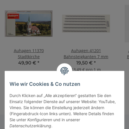
Auhagen 11370
Auhagen 41201
Stadtkirche
Bahnsteigkanten 7 mm
B
49,90 €
*
19,50 €
*
13,49 € pro 1 m
Wie wir Cookies & Co nutzen
Durch Klicken auf „Alle akzeptieren“ gestatten Sie den
Einsatz folgender Dienste auf unserer Website: YouTube,
Vimeo. Sie können die Einstellung jederzeit ändern
(Fingerabdruck-Icon links unten). Weitere Details finden
Sie unter
Konfigurieren
und in unserer
Datenschutzerklärung
.