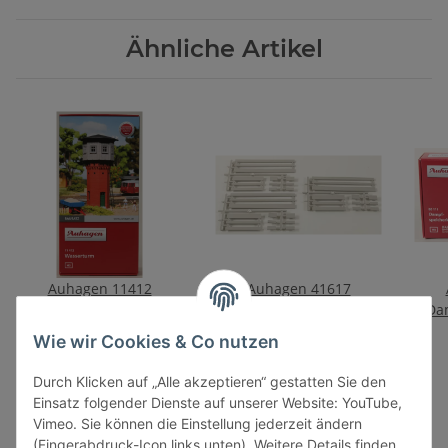
Ähnliche Artikel
Auhagen 11412
Auhagen 41617
Wasserturm
Gleisbohlen
Da
29,90 €
*
16,90 €
*
Wie wir Cookies & Co nutzen
Durch Klicken auf „Alle akzeptieren“ gestatten Sie den
Einsatz folgender Dienste auf unserer Website: YouTube,
Vimeo. Sie können die Einstellung jederzeit ändern
(Fingerabdruck-Icon links unten). Weitere Details finden