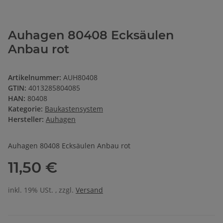
Auhagen 80408 Ecksäulen
Anbau rot
Artikelnummer:
AUH80408
GTIN:
4013285804085
HAN:
80408
Kategorie:
Baukastensystem
Hersteller:
Auhagen
Auhagen 80408 Ecksäulen Anbau rot
11,50 €
inkl. 19% USt. , zzgl.
Versand