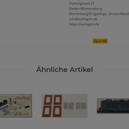
Hüttengrund 25
Baden-Württemberg
Marienberg/Erzgebirge, Deutschland
info@auhagen.de
https://auhagen.de
Spur H0
Ähnliche Artikel