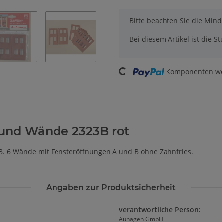
x
Bitte beachten Sie die Min
Bei diesem Artikel ist die Stü
Loading...
Komponenten wer
und Wände 2323B rot
. 6 Wände mit Fensteröffnungen A und B ohne Zahnfries.
Angaben zur Produktsicherheit
verantwortliche Person:
Auhagen GmbH