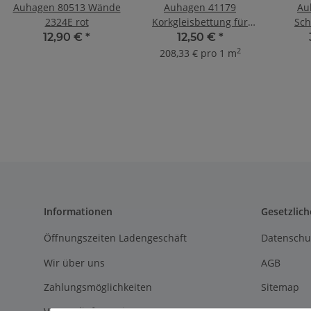
Auhagen 80513 Wände
Auhagen 41179
Au
2324E rot
Korkgleisbettung für
Sch
Weichen
12,90 €
*
12,50 €
*
2
208,33 € pro 1 m
Informationen
Gesetzlich
Öffnungszeiten Ladengeschäft
Datenschu
Wir über uns
AGB
Zahlungsmöglichkeiten
Sitemap