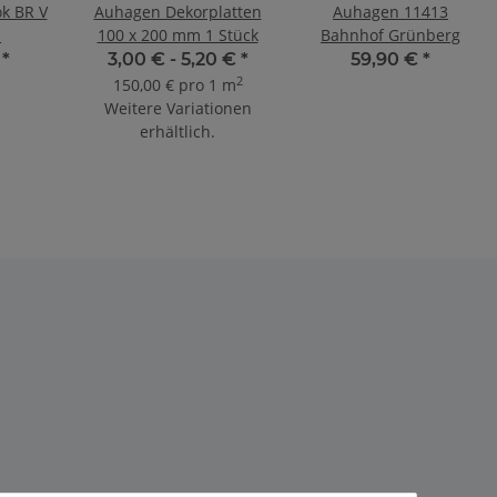
k BR V
Auhagen Dekorplatten
Auhagen 11413
I
100 x 200 mm 1 Stück
Bahnhof Grünberg
€
*
3,00 € -
5,20 €
*
59,90 €
*
2
150,00 € pro 1 m
Weitere Variationen
erhältlich.