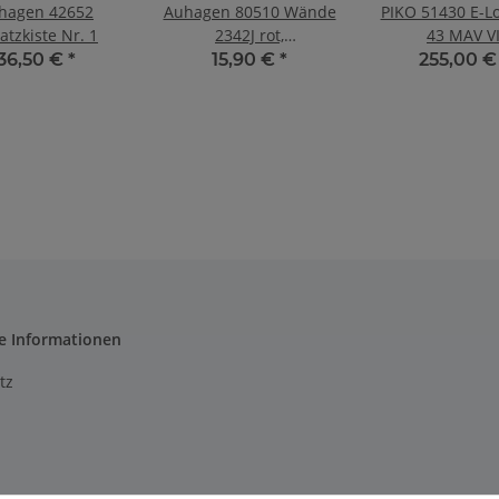
hagen 42652
Auhagen 80510 Wände
PIKO 51430 E-Lo
atzkiste Nr. 1
2342J rot,
43 MAV V
Industriefenster E
36,50 €
*
15,90 €
*
255,00 
e Informationen
tz