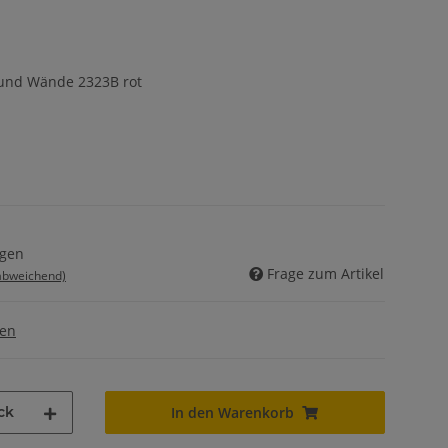
und Wände 2323B rot
agen
Frage zum Artikel
 abweichend)
gen
ck
In den Warenkorb