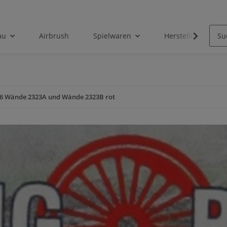
au
Airbrush
Spielwaren
Hersteller
6 Wände 2323A und Wände 2323B rot