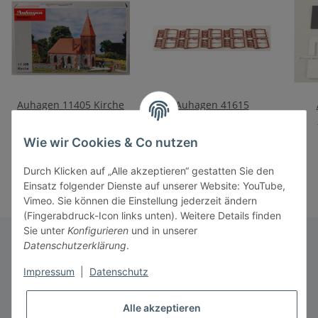
Auhagen 11405 Kirche
Auhagen 41615
Fensterbögen und
78,90 €
*
Fenster
22,90 €
*
Wie wir Cookies & Co nutzen
Durch Klicken auf „Alle akzeptieren“ gestatten Sie den
Einsatz folgender Dienste auf unserer Website: YouTube,
Vimeo. Sie können die Einstellung jederzeit ändern
(Fingerabdruck-Icon links unten). Weitere Details finden
Sie unter
Konfigurieren
und in unserer
Datenschutzerklärung
.
Informationen
Impressum
|
Datenschutz
Alle akzeptieren
Gesetzliche Informationen