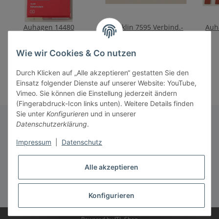
Auhagen 14480
Märklin 7595 Verbind.-
Auh
Schornstein
u.Kontaktlaschen
I
26,90 €
*
9,20 €
*
Wie wir Cookies & Co nutzen
Durch Klicken auf „Alle akzeptieren“ gestatten Sie den
Einsatz folgender Dienste auf unserer Website: YouTube,
Vimeo. Sie können die Einstellung jederzeit ändern
(Fingerabdruck-Icon links unten). Weitere Details finden
Sie unter
Konfigurieren
und in unserer
Datenschutzerklärung
.
Informationen
Impressum
|
Datenschutz
Alle akzeptieren
Gesetzliche Informationen
* Alle Preise inkl. gesetzlicher USt., zzgl.
Versand
Konfigurieren