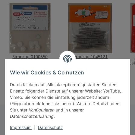
Simprop 0100650
Simprop 1045121
Zahnradsatz -
STIFTSCHARNIER 3,0 MM
Ges
SES100/140/190/
7,10 €
*
9,50 €
*
Wie wir Cookies & Co nutzen
Durch Klicken auf „Alle akzeptieren“ gestatten Sie den
Einsatz folgender Dienste auf unserer Website: YouTube,
Vimeo. Sie können die Einstellung jederzeit ändern
(Fingerabdruck-Icon links unten). Weitere Details finden
Sie unter
Konfigurieren
und in unserer
Datenschutzerklärung
.
Informationen
Impressum
|
Datenschutz