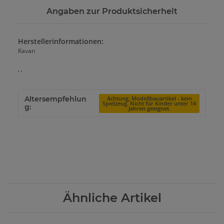
Angaben zur Produktsicherheit
Herstellerinformationen:
Kavan
, ,
Altersempfehlun
Achtung, Modellbauartikel - kein
Spielzeug. Nicht für Kinder unter 14
g:
Jahren geeignet.
Ähnliche Artikel