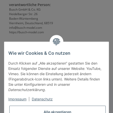
verantwortliche Person:
Busch GmbH & Co. KG
Heidelberger Str. 26
Baden-Württemberg
Viernheim, Deutschland, 68519
info@busch-model.com
https://busch-model.com
Wie wir Cookies & Co nutzen
Durch Klicken auf „Alle akzeptieren“ gestatten Sie den
Einsatz folgender Dienste auf unserer Website: YouTube,
Vimeo. Sie können die Einstellung jederzeit ändern
(Fingerabdruck-Icon links unten). Weitere Details finden
Sie unter
Konfigurieren
und in unserer
Datenschutzerklärung
.
Informationen
Impressum
|
Datenschutz
Alle akzeptieren
Gesetzliche Informationen