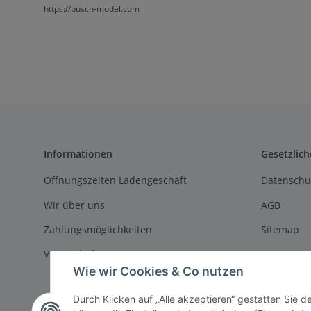
https://busch-model.com
Informationen
Gesetzlich
Öffnungszeiten Ladengeschäft
Datenschu
Wir über uns
AGB
Zahlungsmöglichkeiten
Sitemap
Versandinformationen
Impressu
Wie wir Cookies & Co nutzen
Batteriege
Durch Klicken auf „Alle akzeptieren“ gestatten Sie d
Widerrufs