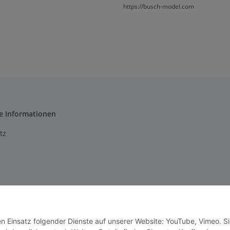
https://busch-model.com
e Informationen
tz
m
setzhinweise
en Einsatz folgender Dienste auf unserer Website: YouTube, Vimeo. S
recht