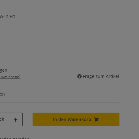
Weiß H0
agen
Frage zum Artikel
 abweichend)
gen
ck
In den Warenkorb