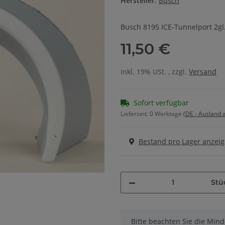
Hersteller:
Busch
Busch 8195 ICE-Tunnelport 2gl
11,50 €
inkl. 19% USt. , zzgl.
Versand
Sofort verfügbar
Lieferzeit:
0 Werktage
(DE - Ausland
Bestand pro Lager anzei
Stü
x
Bitte beachten Sie die Min