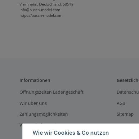
Viernheim, Deutschland, 68519
info@busch-model.com
https://busch-model.com
Informationen
Gesetzlich
Öffnungszeiten Ladengeschäft
Datenschu
Wir über uns
AGB
Zahlungsmöglichkeiten
Sitemap
Versandinformationen
Impressu
Wie wir Cookies & Co nutzen
Batteriege