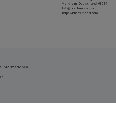
Viernheim, Deutschland, 68519
info@busch-model.com
https://busch-model.com
e Informationen
tz
m
setzhinweise