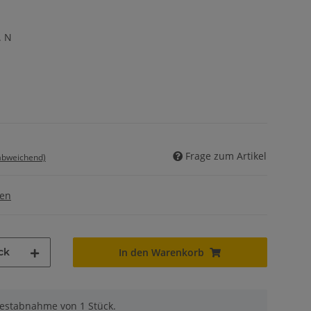
. N
Frage zum Artikel
 abweichend)
gen
ck
In den Warenkorb
destabnahme von 1 Stück.