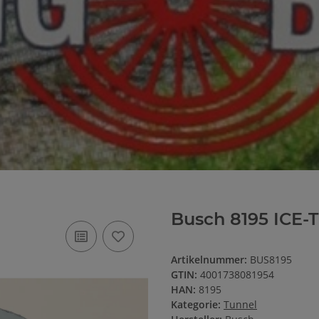
Busch 8195 ICE-T
Artikelnummer:
BUS8195
GTIN:
4001738081954
HAN:
8195
Kategorie:
Tunnel