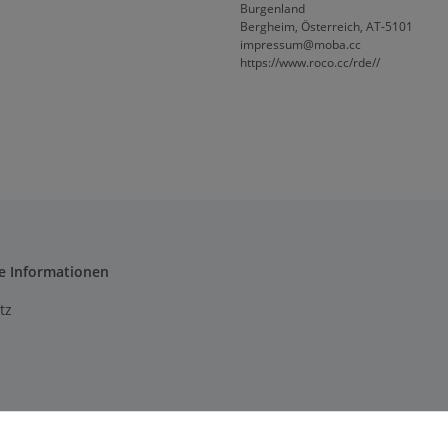
Burgenland
Bergheim, Österreich, AT-5101
impressum@moba.cc
https://www.roco.cc/rde//
e Informationen
tz
m