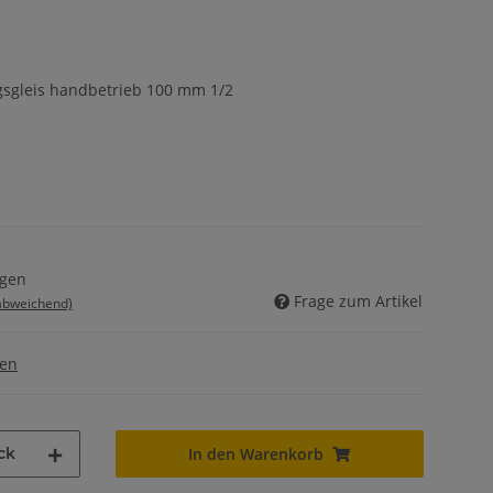
sgleis handbetrieb 100 mm 1/2
agen
Frage zum Artikel
 abweichend)
gen
ck
In den Warenkorb