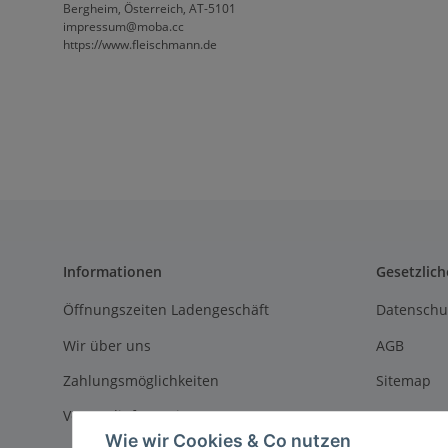
Bergheim, Österreich, AT-5101
impressum@moba.cc
https://www.fleischmann.de
Informationen
Gesetzlich
Öffnungszeiten Ladengeschäft
Datenschu
Wir über uns
AGB
Zahlungsmöglichkeiten
Sitemap
Versandinformationen
Impressu
Wie wir Cookies & Co nutzen