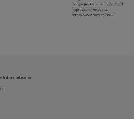
Bergheim, Österreich, AT-5101
impressum@moba.cc
https://www.roco.cc/rde//
e Informationen
tz
m
setzhinweise