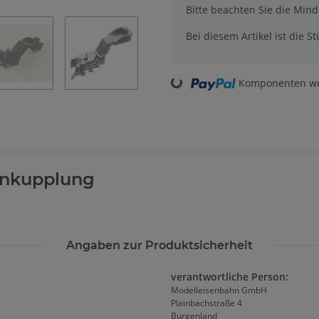
x
Bitte beachten Sie die Min
Bei diesem Artikel ist die Stü
Loading...
Komponenten wer
enkupplung
Angaben zur Produktsicherheit
verantwortliche Person:
Modelleisenbahn GmbH
Plainbachstraße 4
Burgenland