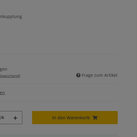
enkupplung
agen
Frage zum Artikel
 abweichend)
gen
ck
In den Warenkorb