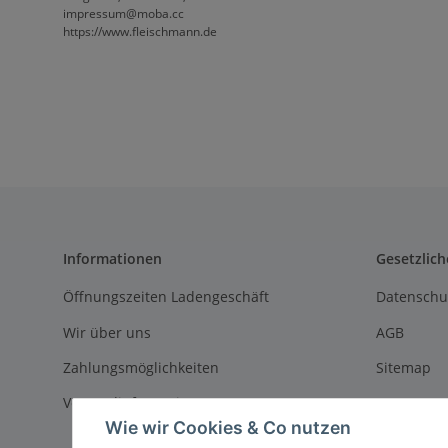
impressum@moba.cc
https://www.fleischmann.de
Informationen
Gesetzlich
Öffnungszeiten Ladengeschäft
Datenschu
Wir über uns
AGB
Zahlungsmöglichkeiten
Sitemap
Versandinformationen
Impressu
Wie wir Cookies & Co nutzen
Batteriege