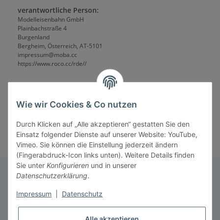
verantwortliche Person:
Modelleisenbahn GmbH
Plainbachstraße 4
Burgenland
Bergheim, Österreich, AT-5101
impressum@moba.cc
https://www.roco.cc/rde//
Wie wir Cookies & Co nutzen
Durch Klicken auf „Alle akzeptieren“ gestatten Sie den
Einsatz folgender Dienste auf unserer Website: YouTube,
Vimeo. Sie können die Einstellung jederzeit ändern
(Fingerabdruck-Icon links unten). Weitere Details finden
Sie unter
Konfigurieren
und in unserer
Datenschutzerklärung
.
Informationen
Impressum
|
Datenschutz
Alle akzeptieren
Gesetzliche Informationen