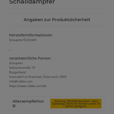
Schalldämpfer
Angaben zur Produktsicherheit
Herstellerinformationen:
Graupner/SJ GmbH
, ,
verantwortliche Person:
Graupner
Industriestraße 10
Burgenland
Inzersdorf im Kremstal, Österreich, 4565
info@robbe.com
https://www.robbe.com/de
Altersempfehlun
Achtung, Modellbauartikel - kein
Spielzeug. Nicht für Kinder unter 14
g:
Jahren geeignet.