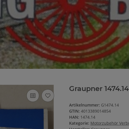
Graupner 1474.1
Artikelnummer:
G1474.14
GTIN:
4013389014854
HAN:
1474.14
Kategorie:
Motorzubehör Verb