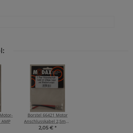
l:
Motor-
Borstel 66421 Motor
l AMP
Anschlusskabel 2,5mm²
/ 8cm
2,05 €
*