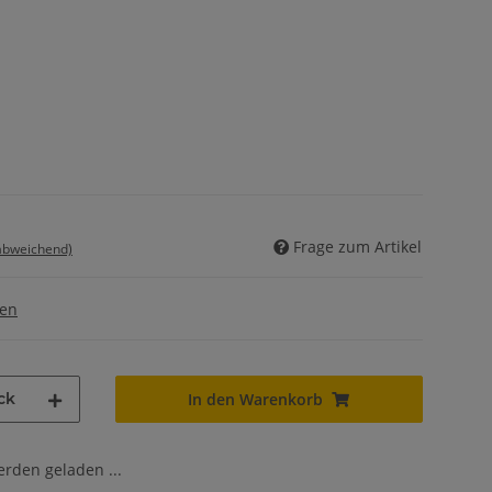
Frage zum Artikel
 abweichend)
gen
ck
In den Warenkorb
den geladen ...