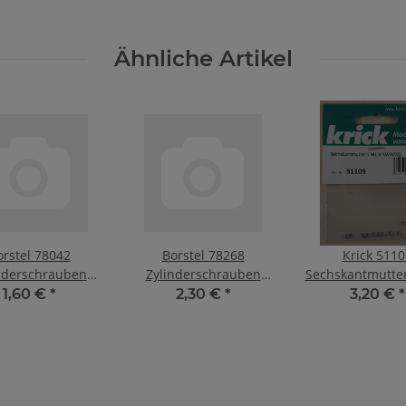
Ähnliche Artikel
orstel 78042
Borstel 78268
Krick 5110
nderschrauben
Zylinderschrauben
Sechskantmutte
2,5x20mm v
M2x10mm A2
SW3(10)
1,60 €
*
2,30 €
*
3,20 €
*