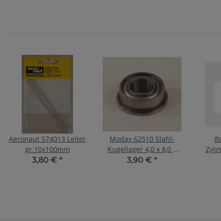
Würfel 0,14 mm², P
Aeronaut 574013 Leiter
Modax 62510 Stahl-
B
gr.10x100mm
Kugellager 4,0 x 8,0 x
Zyli
3,0 mm für Kyosho mit
M
3,80 €
*
3,90 €
*
Bund