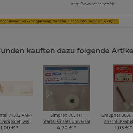
https://www.robbe.com/de
Modellbauartikel - kein Spielzeug. Nicht für Kinder unter 14 Jahren geeignet.
unden kauften dazu folgende Artike
ntal 71302 AMP-
Simprop 705411
Graupner 3039 
 vergoldet, weiß,
Startereinsatz universal
Anschlußkabe
1 Stück
1,00 €
*
4,70 €
*
1,03 €
*