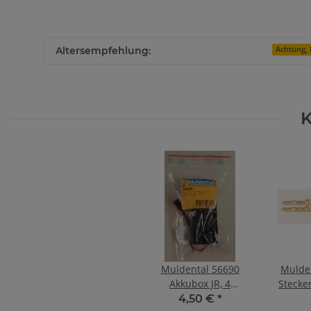
Altersempfehlung:
Achtung, 
K
Muldental 56690
Mulde
Akkubox JR, 4
Stecker
Mignonzellen im
4,50 €
*