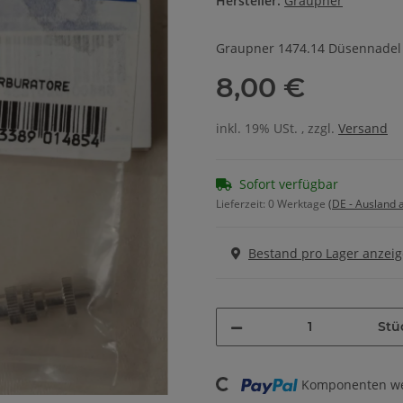
Hersteller:
Graupner
Graupner 1474.14 Düsennadel
8,00 €
inkl. 19% USt. , zzgl.
Versand
Sofort verfügbar
Lieferzeit:
0 Werktage
(DE - Ausland
Bestand pro Lager anzei
Stü
Loading...
Komponenten wer