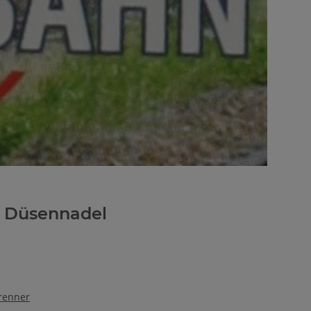
4 Düsennadel
renner