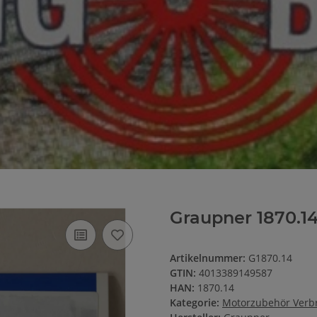
Graupner 1870.1
Artikelnummer:
G1870.14
GTIN:
4013389149587
HAN:
1870.14
Kategorie:
Motorzubehör Verb