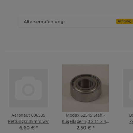
Altersempfehlung:
Achtung, 
Aeronaut 606535
Modax 62545 Stahl-
B
Rettungsr.35mm w/r
Kugellager 5,0 x 11 x 4,0
Z
mm für Tamiya
In
6,60 €
*
2,50 €
*