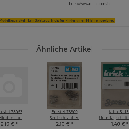
https://www.robbe.com/de
Modellbauartikel - kein Spielzeug. Nicht für Kinder unter 14 Jahren geeignet.
Ähnliche Artikel
orstel 78063
Borstel 78300
Krick 5113
ylinderschr.
Senkschrauben
Unterlagschei
nensechskant
M4x12mm A2 Edel
(10Stk)
2,10 €
*
2,10 €
*
1,40 €
*