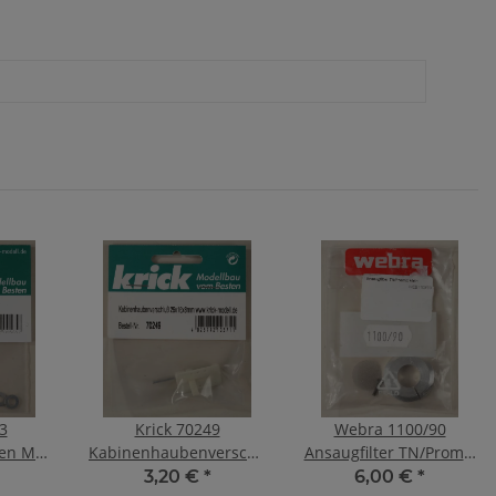
3
Krick 70249
Webra 1100/90
ben M4
Kabinenhaubenverschluß
Ansaugfilter TN/Promix
gefedert
klein
3,20 €
*
6,00 €
*