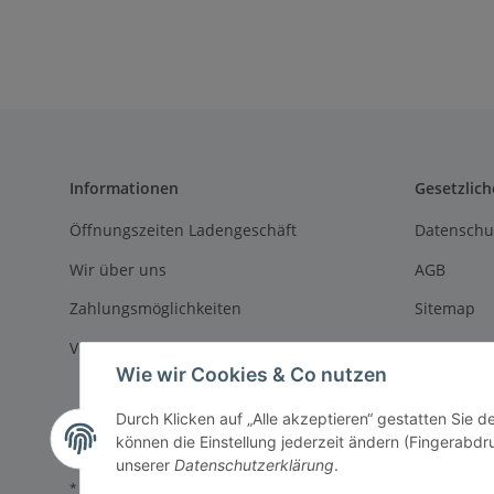
Informationen
Gesetzlich
Öffnungszeiten Ladengeschäft
Datenschu
Wir über uns
AGB
Zahlungsmöglichkeiten
Sitemap
Versandinformationen
Impressu
Wie wir Cookies & Co nutzen
Batteriege
Durch Klicken auf „Alle akzeptieren“ gestatten Sie d
Widerrufs
können die Einstellung jederzeit ändern (Fingerabdru
unserer
Datenschutzerklärung
.
* Alle Preise inkl. gesetzlicher USt., zzgl.
Versand