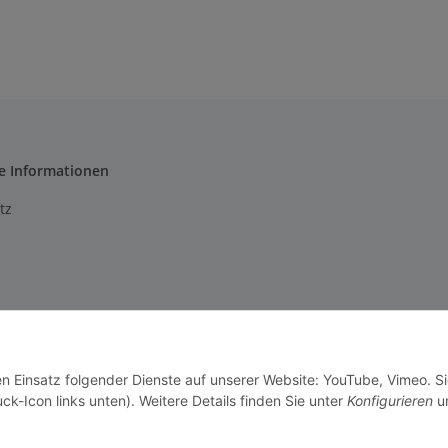
e Informationen
tz
m
setzhinweise
en Einsatz folgender Dienste auf unserer Website: YouTube, Vimeo. S
recht
ck-Icon links unten). Weitere Details finden Sie unter
Konfigurieren
un