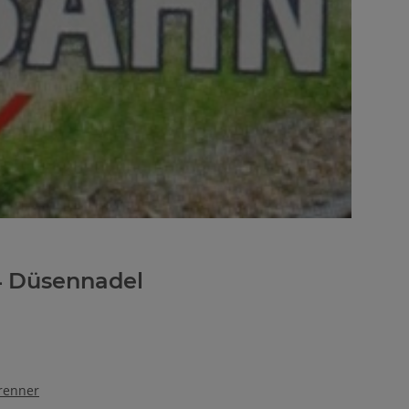
4 Düsennadel
renner