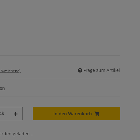
Frage zum Artikel
 abweichend)
gen
ck
In den Warenkorb
den geladen ...