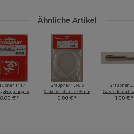
Ähnliche Artikel
upner 1117
Graupner 1668.5
Graupner 3
gekupplung Inh.
Silikonschlauch 7/5mm
Gewindebuchs
5 St.
Stück
6,00 €
*
6,00 €
*
1,00 €
*