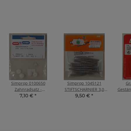
Simprop 0100650
Simprop 1045121
Gra
Zahnradsatz -
STIFTSCHARNIER 3,0
Gestän
SES100/140/190/
MM
7,10 €
*
9,50 €
*