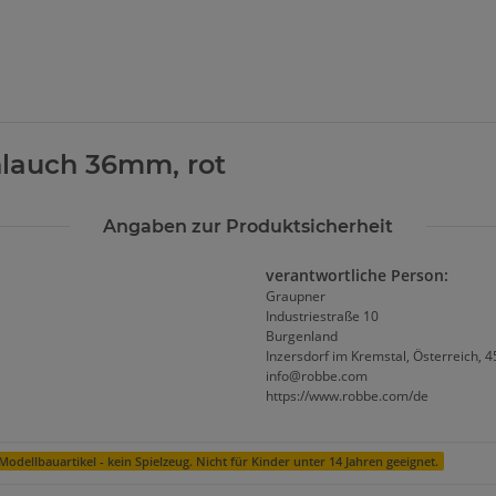
Loading...
lauch 36mm, rot
Angaben zur Produktsicherheit
verantwortliche Person:
Graupner
Industriestraße 10
Burgenland
Inzersdorf im Kremstal, Österreich, 
info@robbe.com
https://www.robbe.com/de
Modellbauartikel - kein Spielzeug. Nicht für Kinder unter 14 Jahren geeignet.