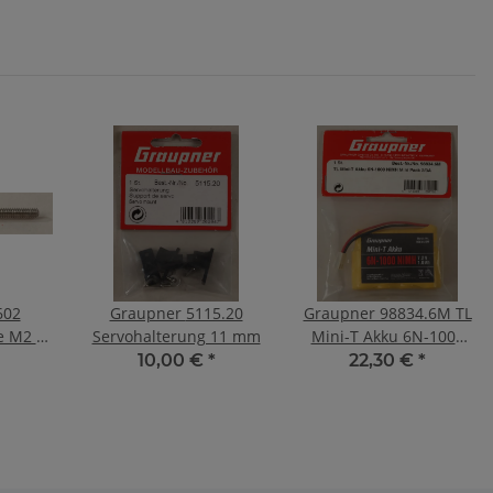
602
Graupner 5115.20
Graupner 98834.6M TL
e M2 1
Servohalterung 11 mm
Mini-T Akku 6N-1000
NiMH 2
10,00 €
*
22,30 €
*