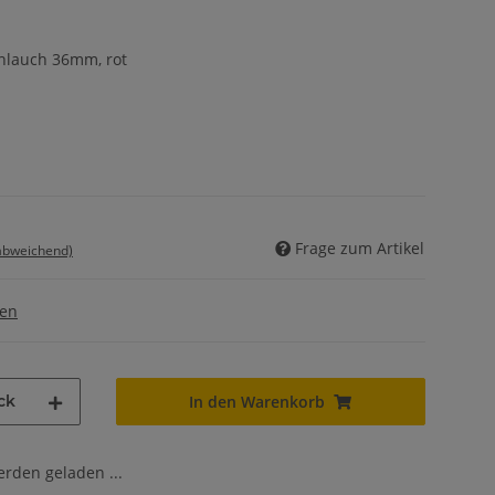
hlauch 36mm, rot
Frage zum Artikel
 abweichend)
gen
ck
In den Warenkorb
den geladen ...