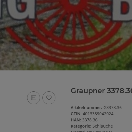
Graupner 3378.3
Artikelnummer:
G3378.36
GTIN:
4013389042024
HAN:
3378.36
Kategorie:
Schläuche