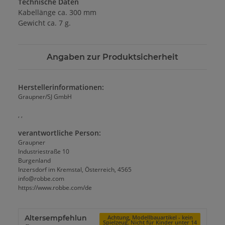
Technische Daten
Kabellänge ca. 300 mm
Gewicht ca. 7 g.
Angaben zur Produktsicherheit
Herstellerinformationen:
Graupner/SJ GmbH
, ,
verantwortliche Person:
Graupner
Industriestraße 10
Burgenland
Inzersdorf im Kremstal, Österreich, 4565
info@robbe.com
https://www.robbe.com/de
Altersempfehlun
Achtung, Modellbauartikel - kein
Spielzeug. Nicht für Kinder unter 14