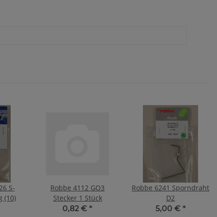
6 S-
Robbe 4112 GO3
Robbe 6241 Sporndraht
 (10)
Stecker 1 Stück
D2
0,82 €
*
5,00 €
*