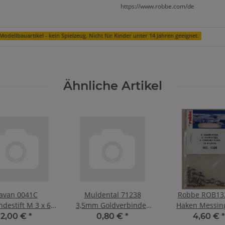
https://www.robbe.com/de
Modellbauartikel - kein Spielzeug. Nicht für Kinder unter 14 Jahren geeignet.
Ähnliche Artikel
avan 0041C
Muldental 71238
Robbe ROB132
destift M 3 x 6
3,5mm Goldverbinder
Haken Messing
mm
Buchse /female,
2,00 €
*
0,80 €
*
4,60 €
*