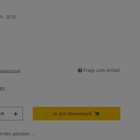
. 20 St.
Frage zum Artikel
 abweichend)
gen
ck
In den Warenkorb
den geladen ...