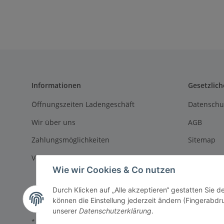
Informationen
Gesetzlich
Öffnungszeiten Ladengeschäft
Datenschu
Wir über uns
AGB
Zahlungsmöglichkeiten
Sitemap
Versandinformationen
Impressu
Wie wir Cookies & Co nutzen
Batteriege
Durch Klicken auf „Alle akzeptieren“ gestatten Sie d
Widerrufs
können die Einstellung jederzeit ändern (Fingerabdru
unserer
Datenschutzerklärung
.
* Alle Preise inkl. gesetzlicher USt., zzgl.
Versand