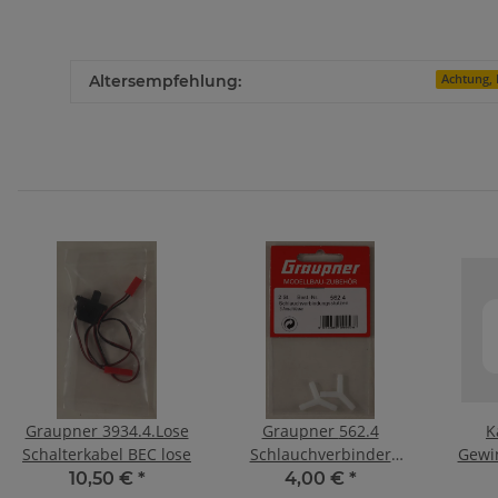
Altersempfehlung:
Achtung, 
Graupner 3934.4.Lose
Graupner 562.4
K
Schalterkabel BEC lose
Schlauchverbinder
Gewin
4mm Y-Stück
10,50 €
*
4,00 €
*