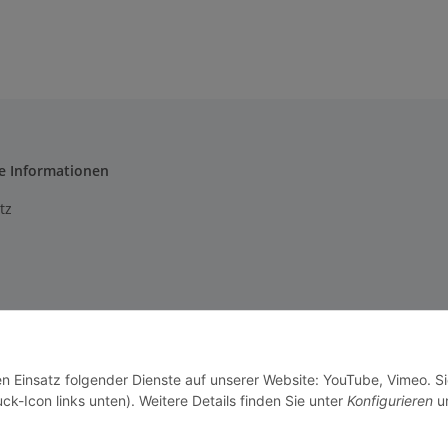
e Informationen
tz
m
setzhinweise
en Einsatz folgender Dienste auf unserer Website: YouTube, Vimeo. S
recht
ck-Icon links unten). Weitere Details finden Sie unter
Konfigurieren
un