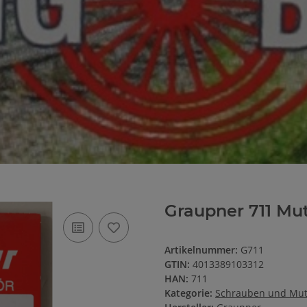
Graupner 711 Mutt
Artikelnummer:
G711
GTIN:
4013389103312
HAN:
711
Kategorie:
Schrauben und Mut