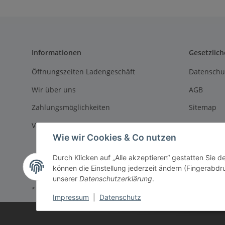
Informationen
Gesetzlich
Öffnungszeiten Ladengeschäft
Datenschu
Wir über uns
AGB
Zahlungsmöglichkeiten
Sitemap
Versandinformationen
Impressu
Wie wir Cookies & Co nutzen
Batteriege
Durch Klicken auf „Alle akzeptieren“ gestatten Sie d
Widerrufs
können die Einstellung jederzeit ändern (Fingerabdru
unserer
Datenschutzerklärung
.
* Alle Preise inkl. gesetzlicher USt., zzgl.
Versand
Impressum
|
Datenschutz