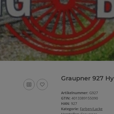
Graupner 927 Hy
Artikelnummer:
G927
GTIN:
4013389155090
HAN:
927
Kategorie:
Farben/Lacke