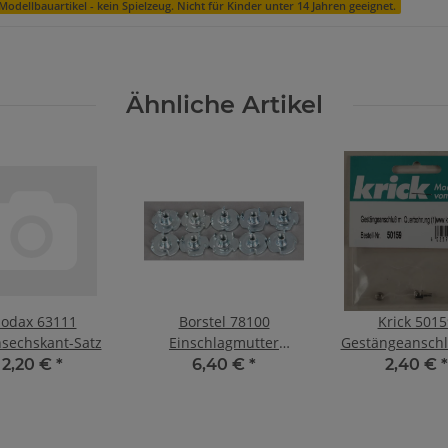
Modellbauartikel - kein Spielzeug. Nicht für Kinder unter 14 Jahren geeignet.
Ähnliche Artikel
odax 63111
Borstel 78100
Krick 5015
sechskant-Satz
Einschlagmutter
Gestängeanschl
M3x5mm Stahl
Querbohrung
2,20 €
*
6,40 €
*
2,40 €
*