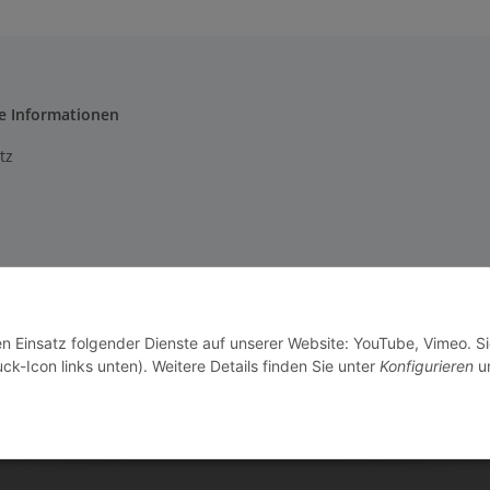
e Informationen
tz
m
setzhinweise
en Einsatz folgender Dienste auf unserer Website: YouTube, Vimeo. S
recht
ck-Icon links unten). Weitere Details finden Sie unter
Konfigurieren
un