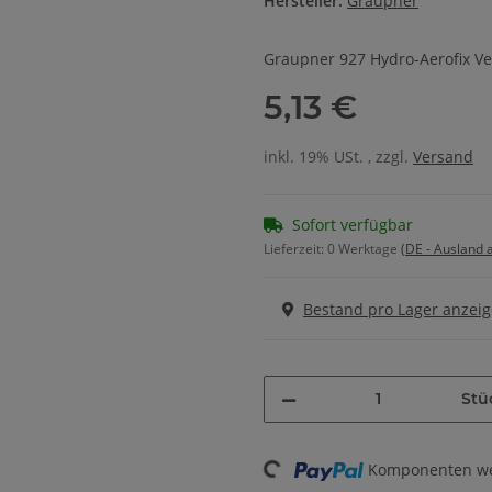
Hersteller:
Graupner
Graupner 927 Hydro-Aerofix 
5,13 €
inkl. 19% USt. , zzgl.
Versand
Sofort verfügbar
Lieferzeit:
0 Werktage
(DE - Ausland
Bestand pro Lager anzei
Stü
Komponenten wer