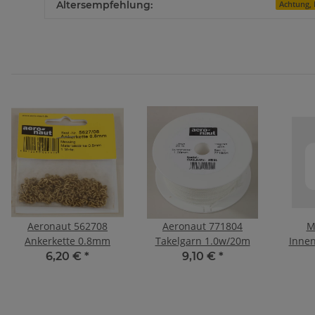
Altersempfehlung:
Achtung, 
Aeronaut 562708
Aeronaut 771804
M
Ankerkette 0.8mm
Takelgarn 1.0w/20m
Innen
6,20 €
*
9,10 €
*