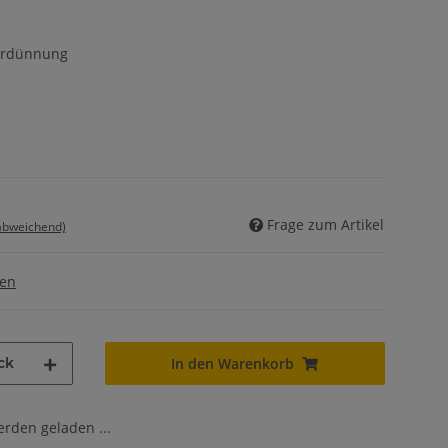
Verdünnung
Frage zum Artikel
 abweichend)
gen
ck
In den Warenkorb
den geladen ...