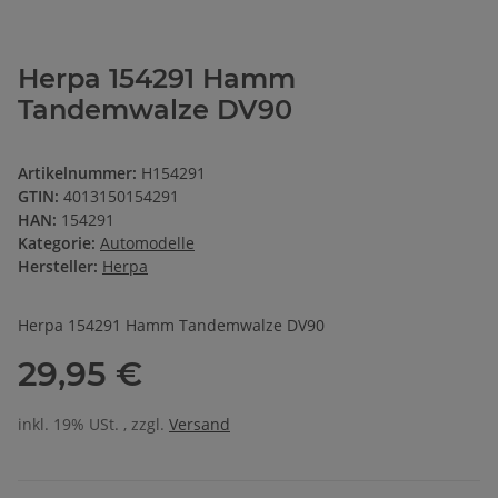
Herpa 154291 Hamm
Tandemwalze DV90
Artikelnummer:
H154291
GTIN:
4013150154291
HAN:
154291
Kategorie:
Automodelle
Hersteller:
Herpa
Herpa 154291 Hamm Tandemwalze DV90
29,95 €
inkl. 19% USt. , zzgl.
Versand