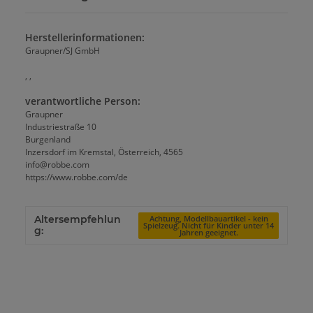
Herstellerinformationen:
Graupner/SJ GmbH
, ,
verantwortliche Person:
Graupner
Industriestraße 10
Burgenland
Inzersdorf im Kremstal, Österreich, 4565
info@robbe.com
https://www.robbe.com/de
Altersempfehlun
Achtung, Modellbauartikel - kein
Spielzeug. Nicht für Kinder unter 14
g:
Jahren geeignet.