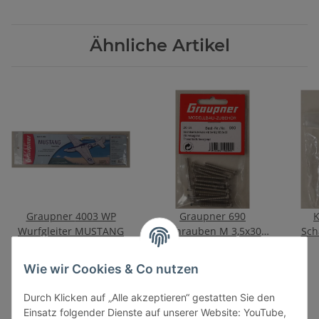
Ähnliche Artikel
Graupner 4003 WP
Graupner 690
K
Wurfgleiter MUSTANG
Schrauben M 3,5x30
Sch
Sechskantschrauben
10,00 €
*
5,00 €
*
Inh. 20 St.
Wie wir Cookies & Co nutzen
Durch Klicken auf „Alle akzeptieren“ gestatten Sie den
Einsatz folgender Dienste auf unserer Website: YouTube,