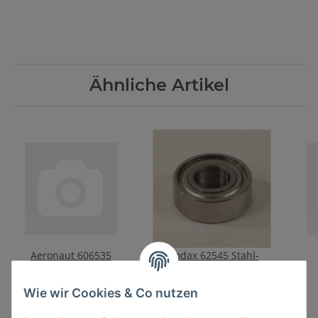
Ähnliche Artikel
Aeronaut 606535
Modax 62545 Stahl-
Rettungsr.35mm w/r
Kugellager 5,0 x 11 x 4,0
mm für Tamiya
6,60 €
*
2,50 €
*
Wie wir Cookies & Co nutzen