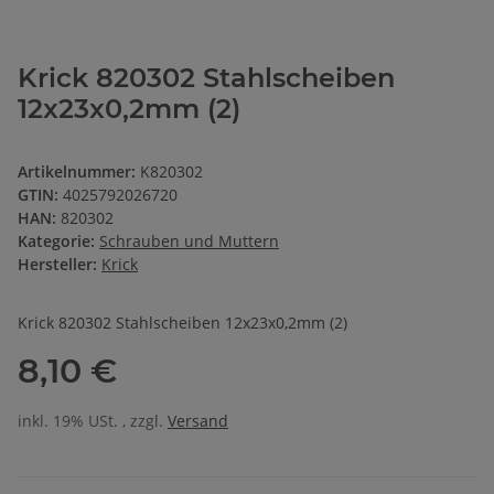
Krick 820302 Stahlscheiben
12x23x0,2mm (2)
Artikelnummer:
K820302
GTIN:
4025792026720
HAN:
820302
Kategorie:
Schrauben und Muttern
Hersteller:
Krick
Krick 820302 Stahlscheiben 12x23x0,2mm (2)
8,10 €
inkl. 19% USt. , zzgl.
Versand