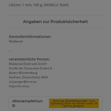
Lötzinn 1 mm, 100 g, SN99Cu1 RoHS
Angaben zur Produktsicherheit
Herstellerinformationen:
Muldental
, ,
verantwortliche Person:
Muldental Elektronik GmbH
Straße der Deutschen Einheit 8
Baden-Württemberg
Geithain, Deutschland, 4643
ch.juenger@m-el.eu
https://m-el.eu
Altersempfehlun
Achtung, Modellbauartikel - kein
Spielzeug. Nicht für Kinder unter 14
g:
Jahren geeignet.