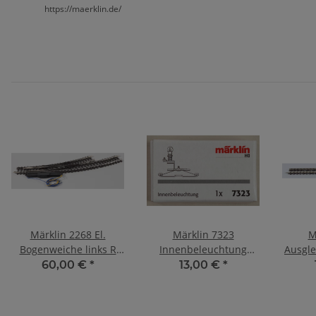
https://maerklin.de/
Märklin 2268 El.
Märklin 7323
M
Bogenweiche links R
Innenbeleuchtung
Ausgle
360 mm 244,6 mm
z.4035/38/39
1
60,00 €
*
13,00 €
*