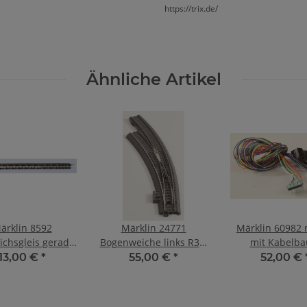
https://trix.de/
Ähnliche Artikel
ärklin 8592
Märklin 24771
Märklin 60982
ichsgleis gerade
Bogenweiche links R3 =
mit Kabelb
00-120 mm
515 mm 30°
13,00 €
*
55,00 €
*
52,00 €