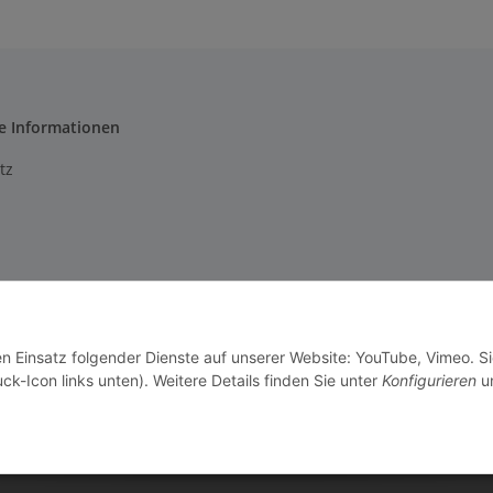
e Informationen
tz
m
setzhinweise
en Einsatz folgender Dienste auf unserer Website: YouTube, Vimeo. S
recht
ck-Icon links unten). Weitere Details finden Sie unter
Konfigurieren
un