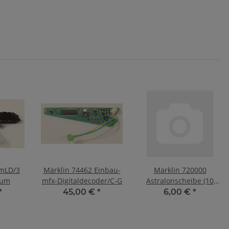
 mLD/3
Märklin 74462 Einbau-
Märklin 720000
aum
mfx-Digitaldecoder/C-G
Astralonscheibe (10
Stück)
*
45,00 €
*
6,00 €
*