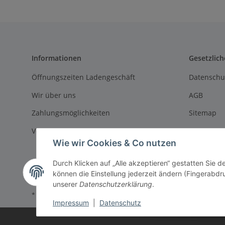
Informationen
Gesetzlich
Öffnungszeiten Ladengeschäft
Datenschu
Wir über uns
AGB
Zahlungsmöglichkeiten
Sitemap
Versandinformationen
Impressu
Wie wir Cookies & Co nutzen
Batteriege
Durch Klicken auf „Alle akzeptieren“ gestatten Sie d
Widerrufs
können die Einstellung jederzeit ändern (Fingerabdru
unserer
Datenschutzerklärung
.
* Alle Preise inkl. gesetzlicher USt., zzgl.
Versand
Impressum
|
Datenschutz