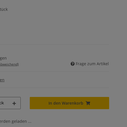
tück
agen
Frage zum Artikel
 abweichend)
gen
ck
In den Warenkorb
den geladen ...