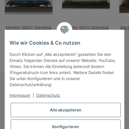
Märklin 36501 Diesellok
Märklin 39215 Diesellok
Märk
DHG 500, Ep. III
BR 218 DB
90,00 €
*
349,00 €
*
Wie wir Cookies & Co nutzen
Durch Klicken auf „Alle akzeptieren“ gestatten Sie den
Einsatz folgender Dienste auf unserer Website: YouTube,
Vimeo. Sie können die Einstellung jederzeit ändern
(Fingerabdruck-Icon links unten). Weitere Details finden
Sie unter
Konfigurieren
und in unserer
Datenschutzerklärung
.
Informationen
Impressum
|
Datenschutz
Alle akzeptieren
Gesetzliche Informationen
* Alle Preise inkl. gesetzlicher USt., zzgl.
Versand
Konfigurieren