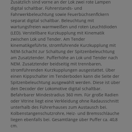
Zusätzlich sind vorne an der Lok zwei rote Lampen
digital schaltbar. Führerstands- und
Fahrwerkbeleuchtung sowie Feuerbüchsenflckern
separat digital schaltbar. Beleuchtung mit
wartungsfreien warmweißen und roten Leuchtdioden
(LED). Verstellbare Kurzkupplung mit Kinematik
zwischen Lok und Tender. Am Tender
kinematikgeführte, stromführende Kurzkupplung mit
NEM-Schacht zur Schaltung der Spitzenbeleuchtung
am Zusatztender. Pufferhöhe an Lok und Tender nach
NEM. Zusatztender beidseitig mit trennbaren,
stromführenden Kurzkupplungen ausgestattet. Über
einen Kippschalter im Tenderboden kann die Seite der
Spitzenbeleuchtung ausgewählt werden. Diese ist über
den Decoder der Lokomotive digital schaltbar.
Befahrbarer Mindestradius 360 mm. Für große Radien
oder Vitrine liegt eine Verkleidung ohne Radausschnitt
unterhalb des Führerhauses zum Austausch bei.
Kolbenstangenschutzrohre, Heiz- und Bremsschläuche
liegen ebenfalls bei. Gesamtlänge über Puffer ca. 40,8
cm.