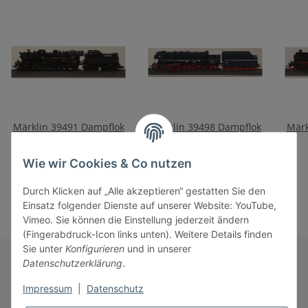
Märklin 39491 Dampflok
Märklin 39498 Dampflok
Märk
Litra E 991 DSB
Rh 498.1 CSD, VI
659,00 €
*
679,00 €
*
Wie wir Cookies & Co nutzen
Durch Klicken auf „Alle akzeptieren“ gestatten Sie den
Einsatz folgender Dienste auf unserer Website: YouTube,
Vimeo. Sie können die Einstellung jederzeit ändern
(Fingerabdruck-Icon links unten). Weitere Details finden
Sie unter
Konfigurieren
und in unserer
Datenschutzerklärung
.
Informationen
Impressum
|
Datenschutz