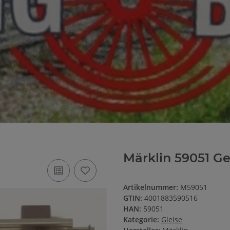
Märklin 59051 G
Artikelnummer:
M59051
GTIN:
4001883590516
HAN:
59051
Kategorie:
Gleise