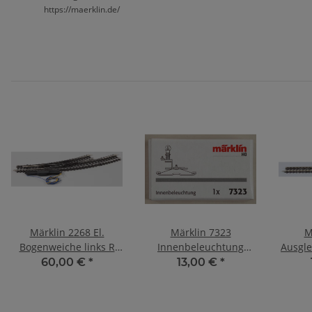
https://maerklin.de/
Märklin 2268 El.
Märklin 7323
M
Bogenweiche links R
Innenbeleuchtung
Ausgle
360 mm 244,6 mm
z.4035/38/39
1
60,00 €
*
13,00 €
*