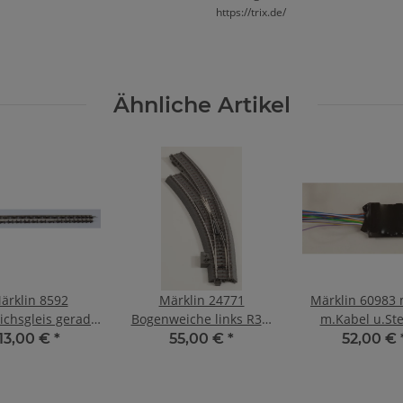
https://trix.de/
Ähnliche Artikel
ärklin 8592
Märklin 24771
Märklin 60983
ichsgleis gerade
Bogenweiche links R3 =
m.Kabel u.St
00-120 mm
515 mm 30°
13,00 €
*
55,00 €
*
52,00 €