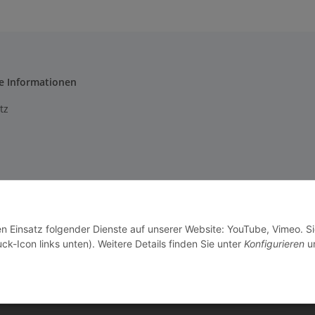
e Informationen
tz
m
setzhinweise
en Einsatz folgender Dienste auf unserer Website: YouTube, Vimeo. S
recht
ck-Icon links unten). Weitere Details finden Sie unter
Konfigurieren
un