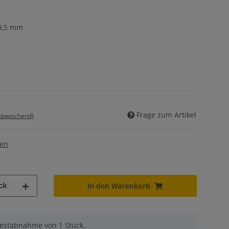
59,5 mm
Frage zum Artikel
 abweichend)
gen
ck
In den Warenkorb
destabnahme von 1 Stück.