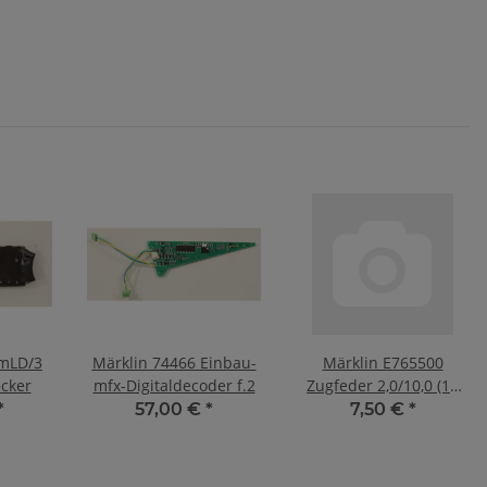
 mLD/3
Märklin 74466 Einbau-
Märklin E765500
ecker
mfx-Digitaldecoder f.2
Zugfeder 2,0/10,0 (10
St)
*
57,00 €
*
7,50 €
*