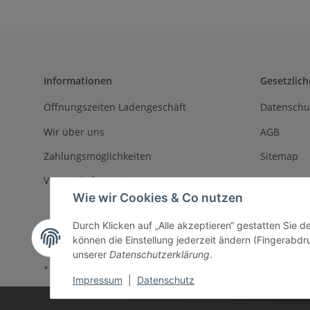
Informationen
Gesetzlich
Öffnungszeiten Ladengeschäft
Datenschu
Wir über uns
AGB
Zahlungsmöglichkeiten
Sitemap
Versandinformationen
Impressu
Wie wir Cookies & Co nutzen
Batteriege
Durch Klicken auf „Alle akzeptieren“ gestatten Sie d
Widerrufs
können die Einstellung jederzeit ändern (Fingerabdru
unserer
Datenschutzerklärung
.
* Alle Preise inkl. gesetzlicher USt., zzgl.
Versand
Impressum
|
Datenschutz