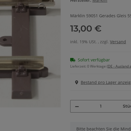
Hersteller:
Märklin
Märklin 59051 Gerades Gleis 
13,00 €
inkl. 19% USt. , zzgl.
Versand
Sofort verfügbar
Lieferzeit:
0 Werktage
(DE - Ausland
Bestand pro Lager anzei
Stü
x
Bitte beachten Sie die Min