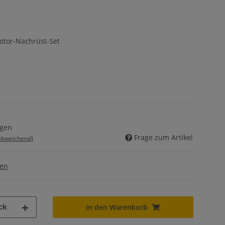
otor-Nachrüst-Set
agen
Frage zum Artikel
 abweichend)
gen
ck
In den Warenkorb