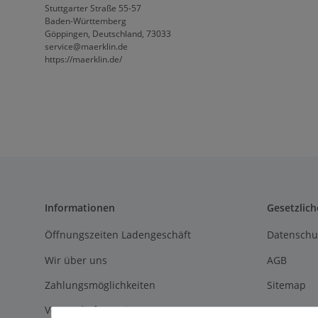
Stuttgarter Straße 55-57
Baden-Württemberg
Göppingen, Deutschland, 73033
service@maerklin.de
https://maerklin.de/
Informationen
Gesetzlich
Öffnungszeiten Ladengeschäft
Datenschu
Wir über uns
AGB
Zahlungsmöglichkeiten
Sitemap
Versandinformationen
Impressu