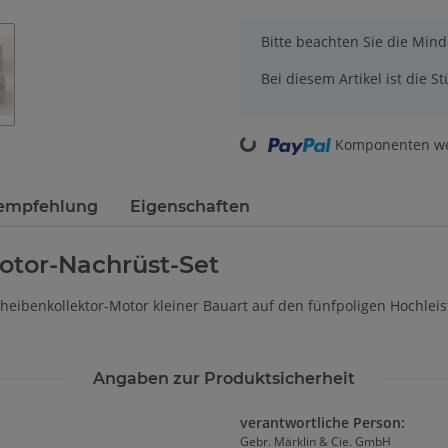
x
Bitte beachten Sie die Min
Bei diesem Artikel ist die Stü
Loading...
Komponenten wer
sempfehlung
Eigenschaften
otor-Nachrüst-Set
heibenkollektor-Motor kleiner Bauart auf den fünfpoligen Hochle
Angaben zur Produktsicherheit
verantwortliche Person:
Gebr. Märklin & Cie. GmbH