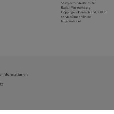
Stuttgarter Straße 55-57
Baden-Württemberg
Göppingen, Deutschland, 73033
service@maerklin.de
https://trix.de/
e Informationen
tz
m