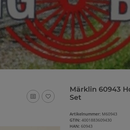
Märklin 60943 H
Set
Artikelnummer:
M60943
GTIN:
4001883609430
HAN:
60943