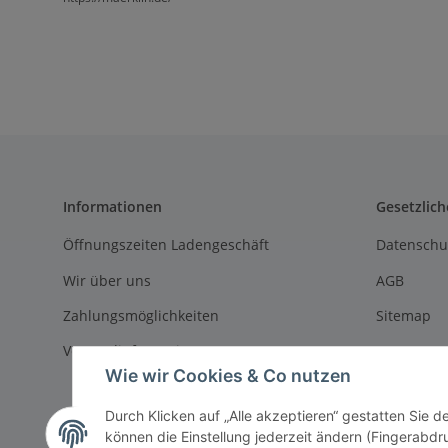
Informationen
Gesetzlich
Öffnungszeiten Ladengeschäft
Datenschu
Wir über uns
AGB
Zahlungsmöglichkeiten
Sitemap
Versandinformationen
Impressu
Wie wir Cookies & Co nutzen
Batteriege
Durch Klicken auf „Alle akzeptieren“ gestatten Sie d
Widerrufs
können die Einstellung jederzeit ändern (Fingerabdru