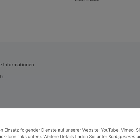
e Informationen
tz
m
setzhinweise
en Einsatz folgender Dienste auf unserer Website: YouTube, Vimeo. S
recht
ck-Icon links unten). Weitere Details finden Sie unter
Konfigurieren
un