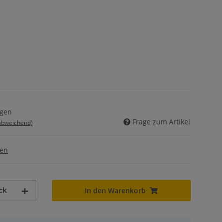
agen
Frage zum Artikel
 abweichend)
gen
ck
In den Warenkorb