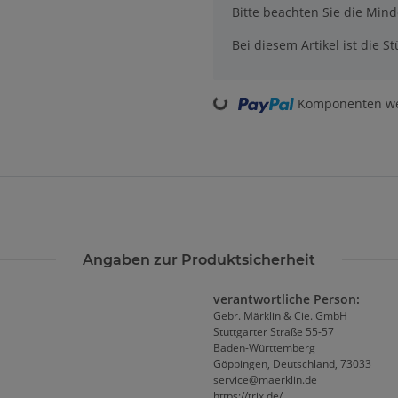
x
Bitte beachten Sie die Min
Bei diesem Artikel ist die Stü
Loading...
Komponenten wer
Angaben zur Produktsicherheit
verantwortliche Person:
Gebr. Märklin & Cie. GmbH
Stuttgarter Straße 55-57
Baden-Württemberg
Göppingen, Deutschland, 73033
service@maerklin.de
https://trix.de/