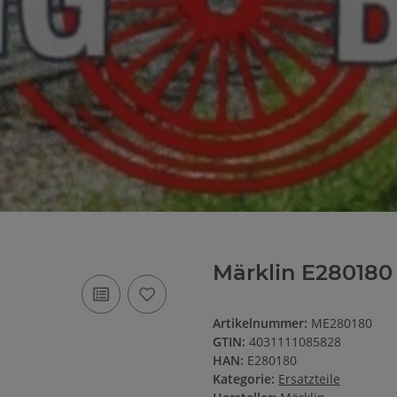
Märklin E280180
Artikelnummer:
ME280180
GTIN:
4031111085828
HAN:
E280180
Kategorie:
Ersatzteile