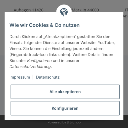
Auhagen 11426
Märklin 44600
F
Betriebsfeuerwehr
Schwenkdachwagen DB
An
AG
54,90 €
*
23,00 €
*
Wie wir Cookies & Co nutzen
Durch Klicken auf „Alle akzeptieren“ gestatten Sie den
Einsatz folgender Dienste auf unserer Website: YouTube,
Vimeo. Sie können die Einstellung jederzeit ändern
(Fingerabdruck-Icon links unten). Weitere Details finden
Sie unter
Konfigurieren
und in unserer
Datenschutzerklärung
.
Informationen
Impressum
|
Datenschutz
Alle akzeptieren
Gesetzliche Informationen
* Alle Preise inkl. gesetzlicher USt., zzgl.
Versand
Konfigurieren
Powered by
JTL-Shop