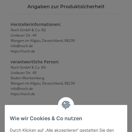
Angaben zur Produktsicherheit
Herstellerinformationen:
Noch GmbH & Co. KG
Lindauer Str. 49
Wangen im Allgäu, Deutschland, 88239
info@noch.de
https://noch.de
verantwortliche Person:
Noch GmbH & Co. KG
Lindauer Str. 49
Baden-Württemberg
Wangen im Allgäu, Deutschland, 88239
info@noch.de
https://noch.de
Wie wir Cookies & Co nutzen
Durch Klicken auf „Alle akzeptieren“ gestatten Sie den