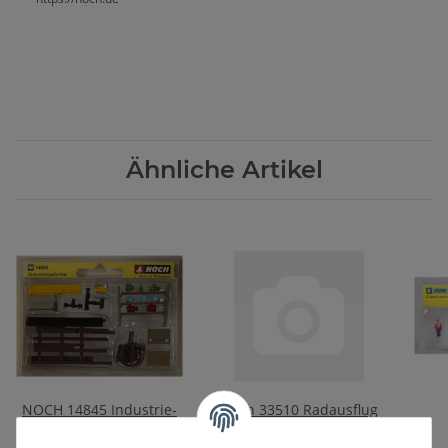
Ähnliche Artikel
NOCH 14845 Industrie-
Noch 33510 Radausflug
Zubehör
7,80 €
*