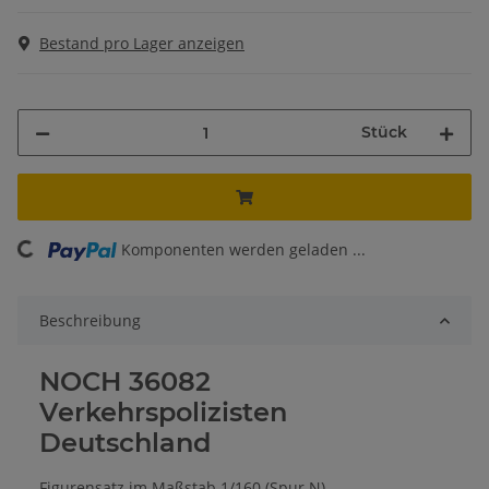
Bestand pro Lager anzeigen
Stück
ing...
Komponenten werden geladen ...
Beschreibung
NOCH 36082
Verkehrspolizisten
Deutschland
Figurensatz im Maßstab 1/160 (Spur N)