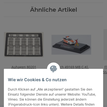
Ähnliche Artikel
Auhagen 80201
Busch 49169 MB C-Kl.
F
Fenstergitter
FW Hameln
St
16,50 €
*
19,00 €
*
Wie wir Cookies & Co nutzen
Durch Klicken auf „Alle akzeptieren“ gestatten Sie den
Einsatz folgender Dienste auf unserer Website: YouTube,
Vimeo. Sie können die Einstellung jederzeit ändern
(Fingerabdruck-Icon links unten). Weitere Details finden