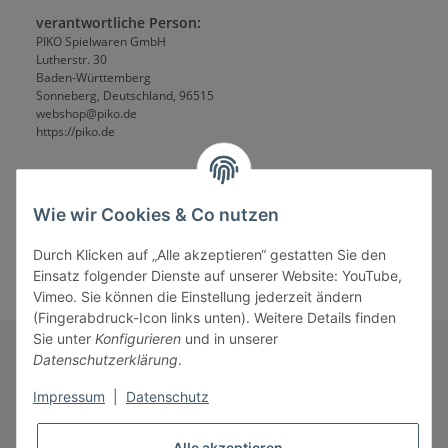
verantwortliche Person:
PIKO Spielwaren GmbH
Lutherstr. 30
Baden-Württemberg
Sonneberg, Deutschland, 96515
webshop@piko.de
https://piko.de
Wie wir Cookies & Co nutzen
Durch Klicken auf „Alle akzeptieren“ gestatten Sie den
Einsatz folgender Dienste auf unserer Website: YouTube,
Vimeo. Sie können die Einstellung jederzeit ändern
(Fingerabdruck-Icon links unten). Weitere Details finden
Sie unter
Konfigurieren
und in unserer
Datenschutzerklärung
.
Informationen
Impressum
|
Datenschutz
Alle akzeptieren