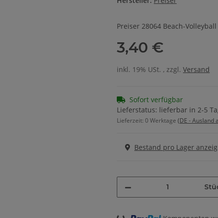
Hersteller:
Preiser
Preiser 28064 Beach-Volleyball
3,40 €
inkl. 19% USt. , zzgl.
Versand
Sofort verfügbar
Lieferstatus: lieferbar in 2-5 T
Lieferzeit:
0 Werktage
(DE - Ausland
Bestand pro Lager anzei
Stü
Loading...