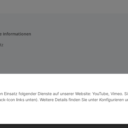
e Informationen
tz
m
setzhinweise
en Einsatz folgender Dienste auf unserer Website: YouTube, Vimeo. S
recht
ck-Icon links unten). Weitere Details finden Sie unter
Konfigurieren
un