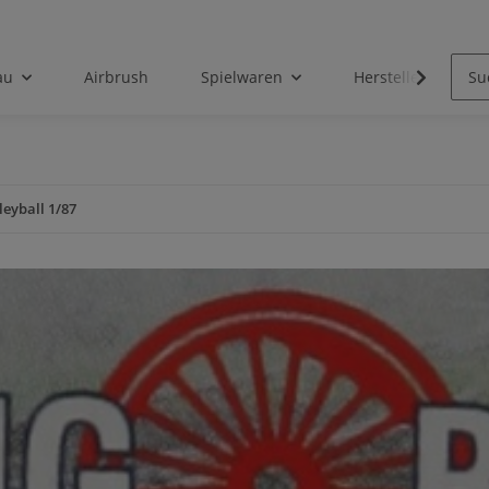
au
Airbrush
Spielwaren
Hersteller
leyball 1/87