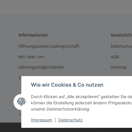
Informationen
Gesetzlich
Öffnungszeiten Ladengeschäft
Datenschu
Wir über uns
AGB
Zahlungsmöglichkeiten
Sitemap
Versandinformationen
Impressu
Wie wir Cookies & Co nutzen
Batteriege
Durch Klicken auf „Alle akzeptieren“ gestatten Sie d
Widerrufs
können die Einstellung jederzeit ändern (Fingerabdru
unserer
Datenschutzerklärung
.
* Alle Preise inkl. gesetzlicher USt., zzgl.
Versand
Impressum
|
Datenschutz