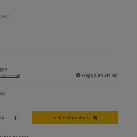
 1/87
agen
Frage zum Artikel
 abweichend)
gen
ck
In den Warenkorb