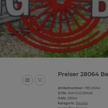
Preiser 28064 Be
Artikelnummer:
PRE28064
GTIN:
4041032280646
HAN:
28064
Kategorie:
Figuren