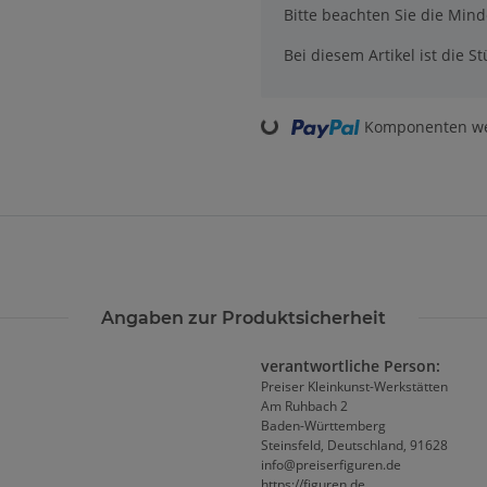
x
Bitte beachten Sie die Min
Bei diesem Artikel ist die Stü
Loading...
Komponenten wer
Angaben zur Produktsicherheit
verantwortliche Person:
Preiser Kleinkunst-Werkstätten
Am Ruhbach 2
Baden-Württemberg
Steinsfeld, Deutschland, 91628
info@preiserfiguren.de
https://figuren.de