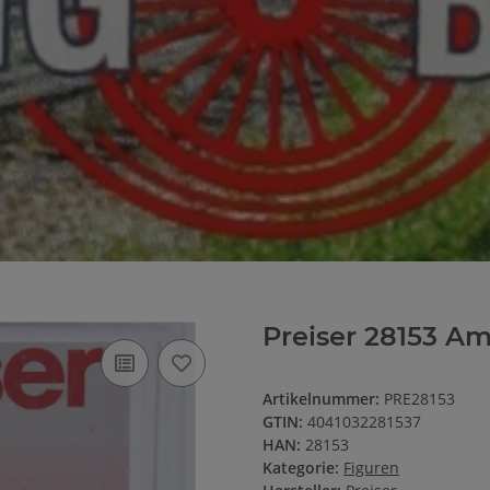
Preiser 28153 Am
Artikelnummer:
PRE28153
GTIN:
4041032281537
HAN:
28153
Kategorie:
Figuren