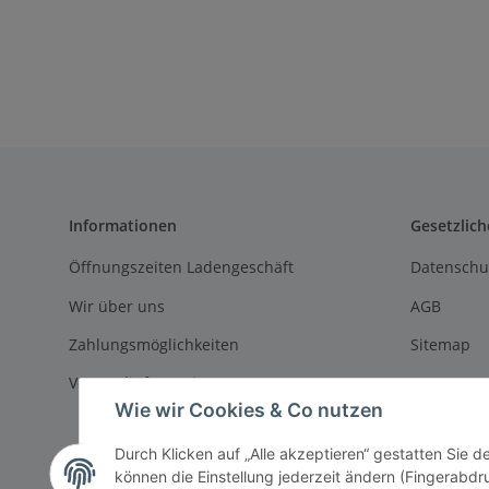
Informationen
Gesetzlich
Öffnungszeiten Ladengeschäft
Datenschu
Wir über uns
AGB
Zahlungsmöglichkeiten
Sitemap
Versandinformationen
Impressu
Wie wir Cookies & Co nutzen
Batteriege
Durch Klicken auf „Alle akzeptieren“ gestatten Sie d
Widerrufs
können die Einstellung jederzeit ändern (Fingerabdru