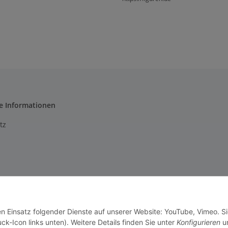
e Informationen
tz
m
setzhinweise
en Einsatz folgender Dienste auf unserer Website: YouTube, Vimeo. S
recht
ck-Icon links unten). Weitere Details finden Sie unter
Konfigurieren
un