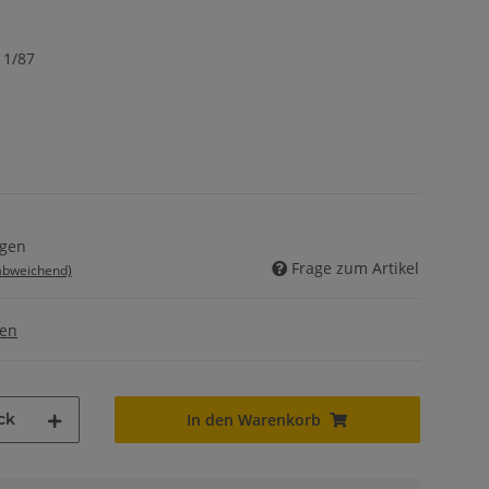
 1/87
agen
Frage zum Artikel
 abweichend)
gen
ck
In den Warenkorb