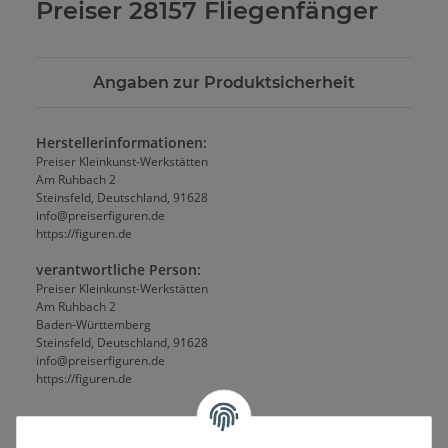
Preiser 28157 Fliegenfänger
Angaben zur Produktsicherheit
Herstellerinformationen:
Preiser Kleinkunst-Werkstätten
Am Ruhbach 2
Steinsfeld, Deutschland, 91628
info@preiserfiguren.de
https://figuren.de
verantwortliche Person:
Preiser Kleinkunst-Werkstätten
Am Ruhbach 2
Baden-Württemberg
Steinsfeld, Deutschland, 91628
info@preiserfiguren.de
https://figuren.de