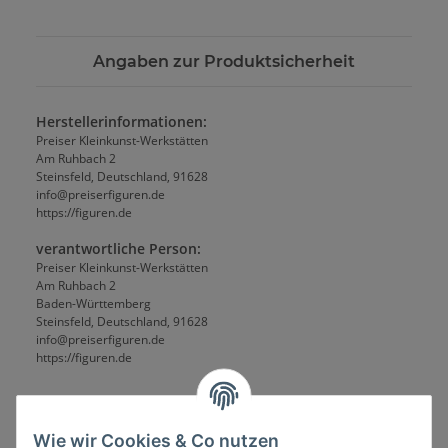
Angaben zur Produktsicherheit
Herstellerinformationen:
Preiser Kleinkunst-Werkstätten
Am Ruhbach 2
Steinsfeld, Deutschland, 91628
info@preiserfiguren.de
https://figuren.de
verantwortliche Person:
Preiser Kleinkunst-Werkstätten
Am Ruhbach 2
Baden-Württemberg
Steinsfeld, Deutschland, 91628
info@preiserfiguren.de
https://figuren.de
Wie wir Cookies & Co nutzen