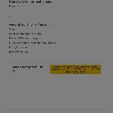
Herstellerinformationen:
Proxxon
, ,
verantwortliche Person:
Siku
Schlittenbacher Str. 60
Baden-Württemberg
Lüdenscheid, Deutschland, 58511
info@siku.de
https://siku.de
Altersempfehlun
Achtung, Modellbauartikel - kein
Spielzeug. Nicht für Kinder unter 14
g:
Jahren geeignet.