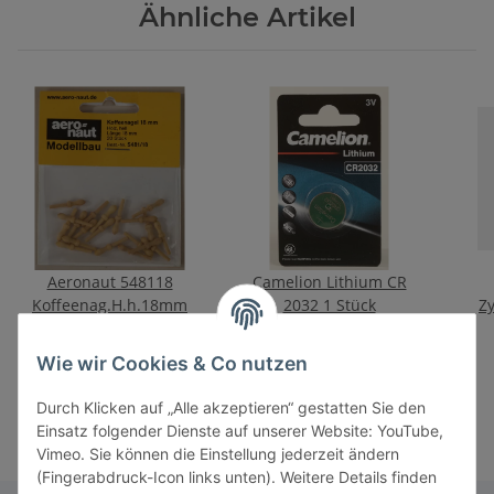
Ähnliche Artikel
Aeronaut 548118
Camelion Lithium CR
Koffeenag.H.h.18mm
2032 1 Stück
Z
4,40 €
*
3,00 €
*
Wie wir Cookies & Co nutzen
Durch Klicken auf „Alle akzeptieren“ gestatten Sie den
Einsatz folgender Dienste auf unserer Website: YouTube,
Vimeo. Sie können die Einstellung jederzeit ändern
(Fingerabdruck-Icon links unten). Weitere Details finden